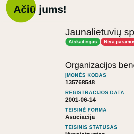
Ačiū jums!
Jaunalietuvių sp
Atskaitingas
Nėra paramo
Organizacijos ben
ĮMONĖS KODAS
135768548
REGISTRACIJOS DATA
2001-06-14
TEISINĖ FORMA
Asociacija
TEISINIS STATUSAS