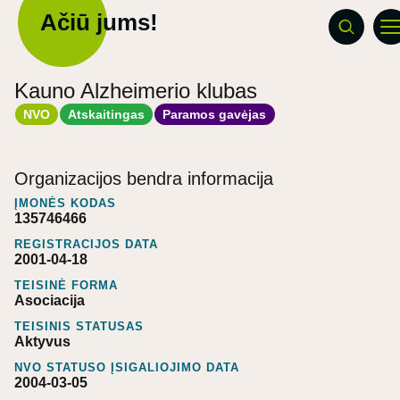
Ačiū jums!
Kauno Alzheimerio klubas
NVO
Atskaitingas
Paramos gavėjas
Organizacijos bendra informacija
ĮMONĖS KODAS
135746466
REGISTRACIJOS DATA
2001-04-18
TEISINĖ FORMA
Asociacija
TEISINIS STATUSAS
Aktyvus
NVO STATUSO ĮSIGALIOJIMO DATA
2004-03-05