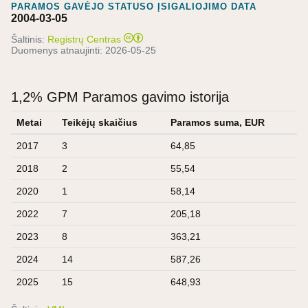
PARAMOS GAVĖJO STATUSO ĮSIGALIOJIMO DATA
2004-03-05
Šaltinis:
Registrų Centras
Duomenys atnaujinti:
2026-05-25
1,2% GPM Paramos gavimo istorija
Metai
Teikėjų skaičius
Paramos suma, EUR
2017
3
64,85
2018
2
55,54
2020
1
58,14
2022
7
205,18
2023
8
363,21
2024
14
587,26
2025
15
648,93