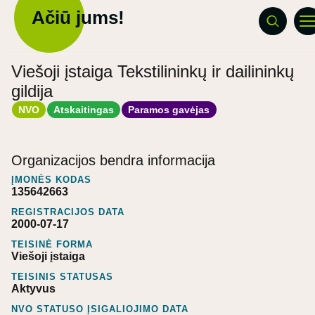
Ačiū jums!
Viešoji įstaiga Tekstilininkų ir dailininkų
gildija
NVO
Atskaitingas
Paramos gavėjas
Organizacijos bendra informacija
ĮMONĖS KODAS
135642663
REGISTRACIJOS DATA
2000-07-17
TEISINĖ FORMA
Viešoji įstaiga
TEISINIS STATUSAS
Aktyvus
NVO STATUSO ĮSIGALIOJIMO DATA