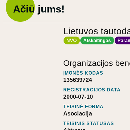
Ačiū jums!
Lietuvos tautod
NVO
Atskaitingas
Para
Organizacijos ben
ĮMONĖS KODAS
135639724
REGISTRACIJOS DATA
2000-07-10
TEISINĖ FORMA
Asociacija
TEISINIS STATUSAS