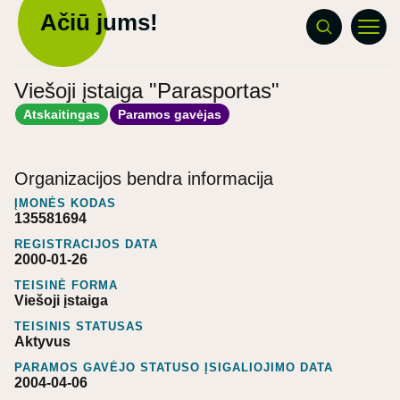
Ačiū jums!
Viešoji įstaiga "Parasportas"
Atskaitingas
Paramos gavėjas
Organizacijos bendra informacija
ĮMONĖS KODAS
135581694
REGISTRACIJOS DATA
2000-01-26
TEISINĖ FORMA
Viešoji įstaiga
TEISINIS STATUSAS
Aktyvus
PARAMOS GAVĖJO STATUSO ĮSIGALIOJIMO DATA
2004-04-06