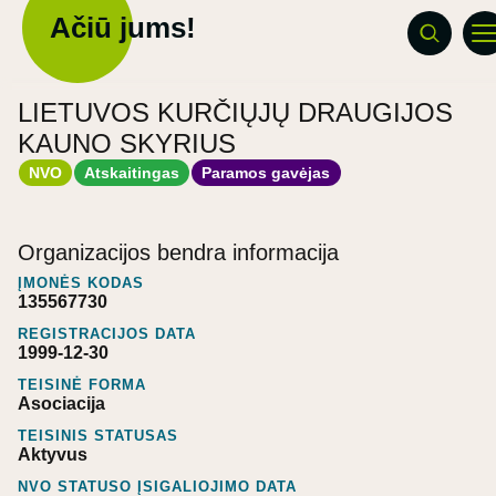
Ačiū jums!
LIETUVOS KURČIŲJŲ DRAUGIJOS
KAUNO SKYRIUS
NVO
Atskaitingas
Paramos gavėjas
Organizacijos bendra informacija
ĮMONĖS KODAS
135567730
REGISTRACIJOS DATA
1999-12-30
TEISINĖ FORMA
Asociacija
TEISINIS STATUSAS
Aktyvus
NVO STATUSO ĮSIGALIOJIMO DATA