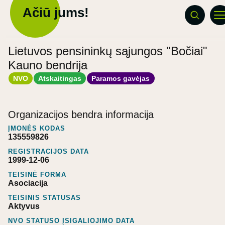
Ačiū jums!
Lietuvos pensininkų sąjungos "Bočiai"
Kauno bendrija
NVO
Atskaitingas
Paramos gavėjas
Organizacijos bendra informacija
ĮMONĖS KODAS
135559826
REGISTRACIJOS DATA
1999-12-06
TEISINĖ FORMA
Asociacija
TEISINIS STATUSAS
Aktyvus
NVO STATUSO ĮSIGALIOJIMO DATA