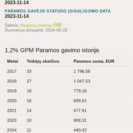
2023-11-14
PARAMOS GAVĖJO STATUSO ĮSIGALIOJIMO DATA
2023-11-14
Šaltinis:
Registrų Centras
Duomenys atnaujinti:
2026-05-25
1,2% GPM Paramos gavimo istorija
Metai
Teikėjų skaičius
Paramos suma, EUR
2017
33
1 796,58
2018
27
1 047,53
2019
18
779,18
2020
16
699,61
2021
14
577,91
2023
10
808,31
2024
11
440,42