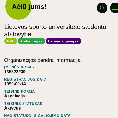
Ačiū jums!
Lietuvos sporto universiteto studentų
atstovybė
NVO
Atskaitingas
Paramos gavėjas
Organizacijos bendra informacija
ĮMONĖS KODAS
135523239
REGISTRACIJOS DATA
1999-09-14
TEISINĖ FORMA
Asociacija
TEISINIS STATUSAS
Aktyvus
NVO STATUSO ĮSIGALIOJIMO DATA