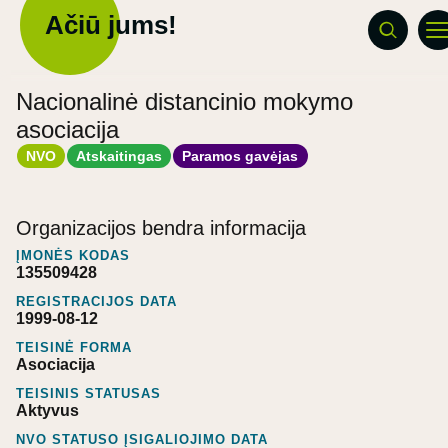
Ačiū jums!
Nacionalinė distancinio mokymo
asociacija
NVO
Atskaitingas
Paramos gavėjas
Organizacijos bendra informacija
ĮMONĖS KODAS
135509428
REGISTRACIJOS DATA
1999-08-12
TEISINĖ FORMA
Asociacija
TEISINIS STATUSAS
Aktyvus
NVO STATUSO ĮSIGALIOJIMO DATA