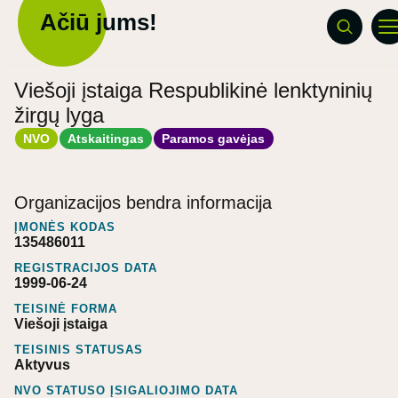
Ačiū jums!
Viešoji įstaiga Respublikinė lenktyninių
žirgų lyga
NVO
Atskaitingas
Paramos gavėjas
Organizacijos bendra informacija
ĮMONĖS KODAS
135486011
REGISTRACIJOS DATA
1999-06-24
TEISINĖ FORMA
Viešoji įstaiga
TEISINIS STATUSAS
Aktyvus
NVO STATUSO ĮSIGALIOJIMO DATA