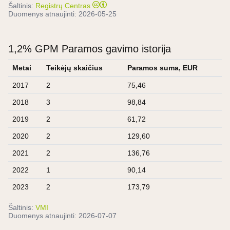
Šaltinis:
Registrų Centras
Duomenys atnaujinti:
2026-05-25
1,2% GPM Paramos gavimo istorija
Metai
Teikėjų skaičius
Paramos suma, EUR
2017
2
75,46
2018
3
98,84
2019
2
61,72
2020
2
129,60
2021
2
136,76
2022
1
90,14
2023
2
173,79
Šaltinis:
VMI
Duomenys atnaujinti:
2026-07-07