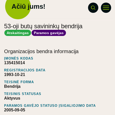
Ačiū jums!
53-oji butų savininkų bendrija
Atskaitingas
Paramos gavėjas
Organizacijos bendra informacija
ĮMONĖS KODAS
135415014
REGISTRACIJOS DATA
1993-10-21
TEISINĖ FORMA
Bendrija
TEISINIS STATUSAS
Aktyvus
PARAMOS GAVĖJO STATUSO ĮSIGALIOJIMO DATA
2005-09-05