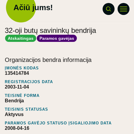
Ačiū jums!
32-oji butų savininkų bendrija
Atskaitingas
Paramos gavėjas
Organizacijos bendra informacija
ĮMONĖS KODAS
135414784
REGISTRACIJOS DATA
2003-11-04
TEISINĖ FORMA
Bendrija
TEISINIS STATUSAS
Aktyvus
PARAMOS GAVĖJO STATUSO ĮSIGALIOJIMO DATA
2008-04-16