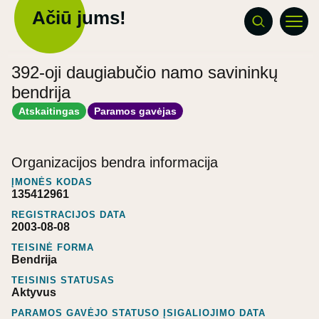
Ačiū jums!
392-oji daugiabučio namo savininkų
bendrija
Atskaitingas
Paramos gavėjas
Organizacijos bendra informacija
ĮMONĖS KODAS
135412961
REGISTRACIJOS DATA
2003-08-08
TEISINĖ FORMA
Bendrija
TEISINIS STATUSAS
Aktyvus
PARAMOS GAVĖJO STATUSO ĮSIGALIOJIMO DATA