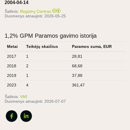
2004-04-14
Šaltinis:
Registrų Centras
Duomenys atnaujinti:
2026-05-25
1,2% GPM Paramos gavimo istorija
Metai
Teikėjų skaičius
Paramos suma, EUR
2017
1
28,81
2018
2
68,68
2019
1
37,88
2023
4
361,47
Šaltinis:
VMI
Duomenys atnaujinti:
2026-07-07