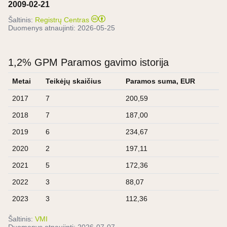
2009-02-21
Šaltinis:
Registrų Centras
Duomenys atnaujinti:
2026-05-25
1,2% GPM Paramos gavimo istorija
Metai
Teikėjų skaičius
Paramos suma, EUR
2017
7
200,59
2018
7
187,00
2019
6
234,67
2020
2
197,11
2021
5
172,36
2022
3
88,07
2023
3
112,36
Šaltinis:
VMI
Duomenys atnaujinti:
2026-07-07