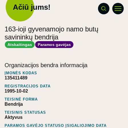
Ačiū jums!
163-ioji gyvenamojo namo butų
savininkų bendrija
Atskaitingas
Paramos gavėjas
Organizacijos bendra informacija
ĮMONĖS KODAS
135411489
REGISTRACIJOS DATA
1995-10-02
TEISINĖ FORMA
Bendrija
TEISINIS STATUSAS
Aktyvus
PARAMOS GAVĖJO STATUSO ĮSIGALIOJIMO DATA