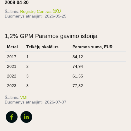
2008-04-30
Šaltinis:
Registrų Centras
Duomenys atnaujinti:
2026-05-25
1,2% GPM Paramos gavimo istorija
Metai
Teikėjų skaičius
Paramos suma, EUR
2017
1
34,12
2021
2
74,94
2022
3
61,55
2023
3
77,82
Šaltinis:
VMI
Duomenys atnaujinti:
2026-07-07