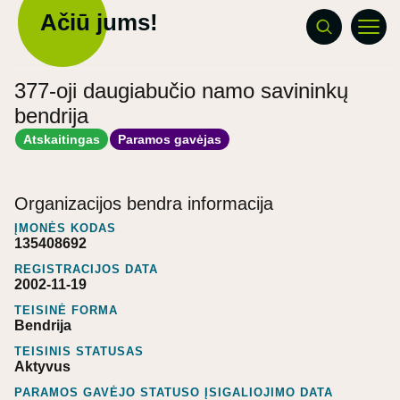
Ačiū jums!
377-oji daugiabučio namo savininkų
bendrija
Atskaitingas
Paramos gavėjas
Organizacijos bendra informacija
ĮMONĖS KODAS
135408692
REGISTRACIJOS DATA
2002-11-19
TEISINĖ FORMA
Bendrija
TEISINIS STATUSAS
Aktyvus
PARAMOS GAVĖJO STATUSO ĮSIGALIOJIMO DATA