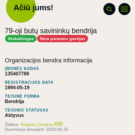
Ačiū jums!
79-oji butų savininkų bendrija
Atskaitingas
Nėra paramos gavėjas
Organizacijos bendra informacija
ĮMONĖS KODAS
135407786
REGISTRACIJOS DATA
1994-05-19
TEISINĖ FORMA
Bendrija
TEISINIS STATUSAS
Aktyvus
Šaltinis:
Registrų Centras
Duomenys atnaujinti:
2026-05-25