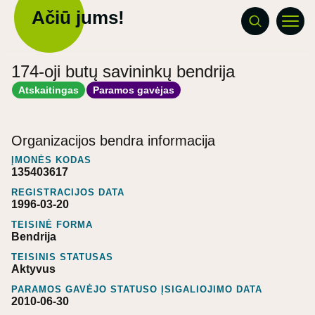
Ačiū jums!
174-oji butų savininkų bendrija
Atskaitingas
Paramos gavėjas
Organizacijos bendra informacija
ĮMONĖS KODAS
135403617
REGISTRACIJOS DATA
1996-03-20
TEISINĖ FORMA
Bendrija
TEISINIS STATUSAS
Aktyvus
PARAMOS GAVĖJO STATUSO ĮSIGALIOJIMO DATA
2010-06-30