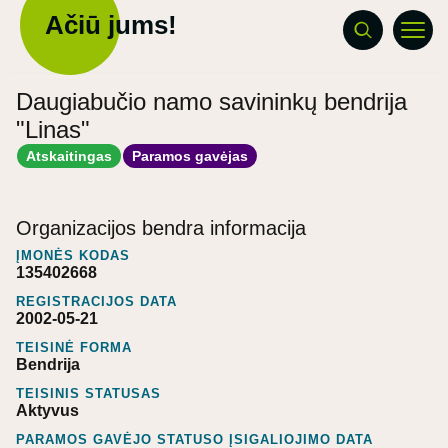
Ačiū jums!
Daugiabučio namo savininkų bendrija
"Linas"
Atskaitingas
Paramos gavėjas
Organizacijos bendra informacija
ĮMONĖS KODAS
135402668
REGISTRACIJOS DATA
2002-05-21
TEISINĖ FORMA
Bendrija
TEISINIS STATUSAS
Aktyvus
PARAMOS GAVĖJO STATUSO ĮSIGALIOJIMO DATA