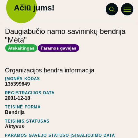
Ačiū jums!
Daugiabučio namo savininkų bendrija
"Mėta"
Atskaitingas
Paramos gavėjas
Organizacijos bendra informacija
ĮMONĖS KODAS
135399649
REGISTRACIJOS DATA
2001-12-18
TEISINĖ FORMA
Bendrija
TEISINIS STATUSAS
Aktyvus
PARAMOS GAVĖJO STATUSO ĮSIGALIOJIMO DATA