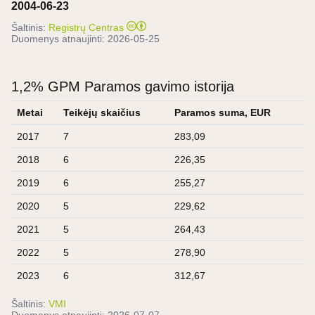
2004-06-23
Šaltinis:
Registrų Centras
Duomenys atnaujinti:
2026-05-25
1,2% GPM Paramos gavimo istorija
Metai
Teikėjų skaičius
Paramos suma, EUR
2017
7
283,09
2018
6
226,35
2019
6
255,27
2020
5
229,62
2021
5
264,43
2022
5
278,90
2023
6
312,67
Šaltinis:
VMI
Duomenys atnaujinti:
2026-07-07