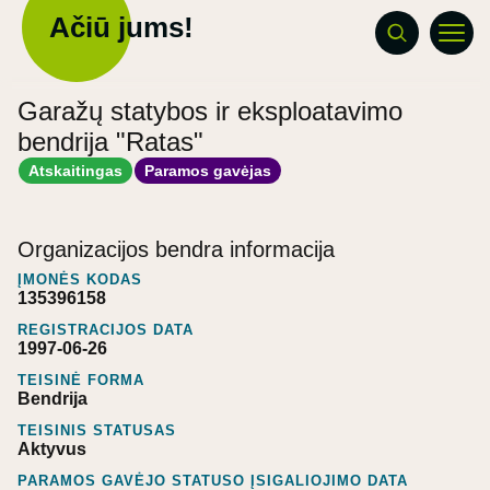
Ačiū jums!
Garažų statybos ir eksploatavimo
bendrija "Ratas"
Atskaitingas
Paramos gavėjas
Organizacijos bendra informacija
ĮMONĖS KODAS
135396158
REGISTRACIJOS DATA
1997-06-26
TEISINĖ FORMA
Bendrija
TEISINIS STATUSAS
Aktyvus
PARAMOS GAVĖJO STATUSO ĮSIGALIOJIMO DATA