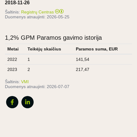
2018-11-26
Šaltinis:
Registrų Centras
Duomenys atnaujinti:
2026-05-25
1,2% GPM Paramos gavimo istorija
Metai
Teikėjų skaičius
Paramos suma, EUR
2022
1
141,54
2023
2
217,47
Šaltinis:
VMI
Duomenys atnaujinti:
2026-07-07