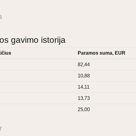
5
 gavimo istorija
ičius
Paramos suma, EUR
82,44
10,88
14,11
13,73
25,00
7