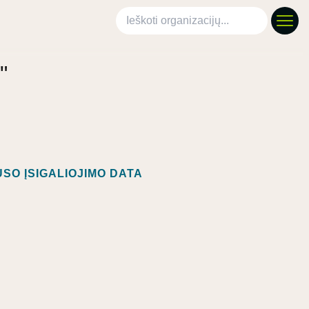
Ieškoti organizacijų
"
SO ĮSIGALIOJIMO DATA