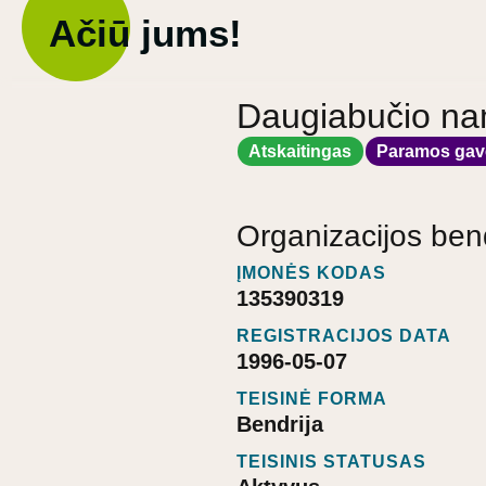
Ačiū jums!
Daugiabučio nam
Atskaitingas
Paramos gav
Organizacijos ben
ĮMONĖS KODAS
135390319
REGISTRACIJOS DATA
1996-05-07
TEISINĖ FORMA
Bendrija
TEISINIS STATUSAS