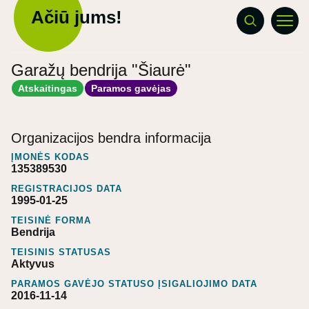
Ačiū jums!
Garažų bendrija "Šiaurė"
Atskaitingas
Paramos gavėjas
Organizacijos bendra informacija
ĮMONĖS KODAS
135389530
REGISTRACIJOS DATA
1995-01-25
TEISINĖ FORMA
Bendrija
TEISINIS STATUSAS
Aktyvus
PARAMOS GAVĖJO STATUSO ĮSIGALIOJIMO DATA
2016-11-14