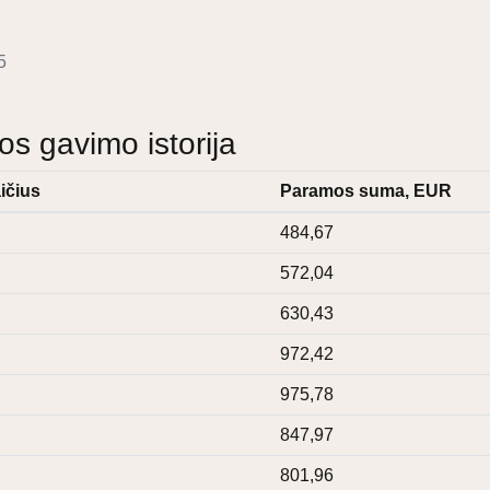
5
 gavimo istorija
ičius
Paramos suma, EUR
484,67
572,04
630,43
972,42
975,78
847,97
801,96