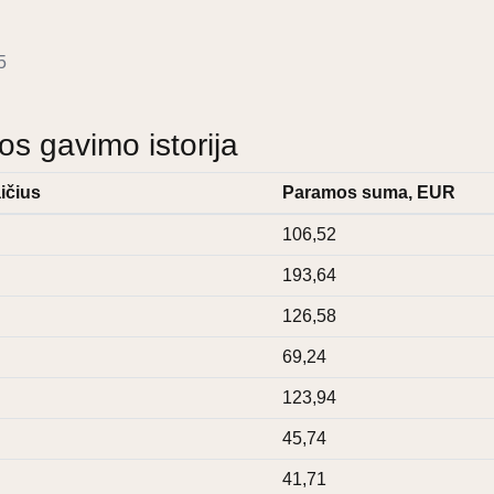
5
 gavimo istorija
ičius
Paramos suma, EUR
106,52
193,64
126,58
69,24
123,94
45,74
41,71