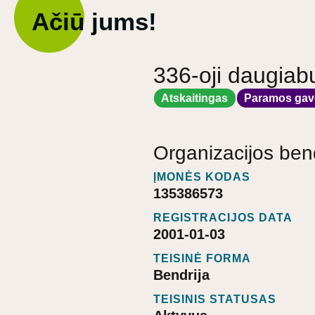
Ačiū jums!
336-oji daugiab
Atskaitingas
Paramos gav
Organizacijos ben
ĮMONĖS KODAS
135386573
REGISTRACIJOS DATA
2001-01-03
TEISINĖ FORMA
Bendrija
TEISINIS STATUSAS