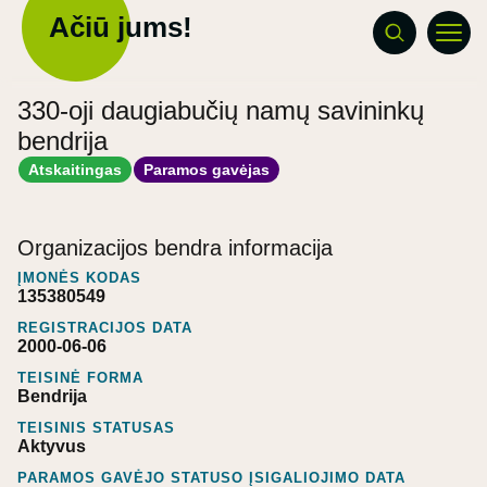
Ačiū jums!
330-oji daugiabučių namų savininkų
bendrija
Atskaitingas
Paramos gavėjas
Organizacijos bendra informacija
ĮMONĖS KODAS
135380549
REGISTRACIJOS DATA
2000-06-06
TEISINĖ FORMA
Bendrija
TEISINIS STATUSAS
Aktyvus
PARAMOS GAVĖJO STATUSO ĮSIGALIOJIMO DATA