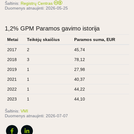
Šaltinis:
Registrų Centras
Duomenys atnaujinti:
2026-05-25
1,2% GPM Paramos gavimo istorija
Metai
Teikėjų skaičius
Paramos suma, EUR
2017
2
45,74
2018
3
78,12
2019
1
27,98
2021
1
40,37
2022
1
44,22
2023
1
44,10
Šaltinis:
VMI
Duomenys atnaujinti:
2026-07-07