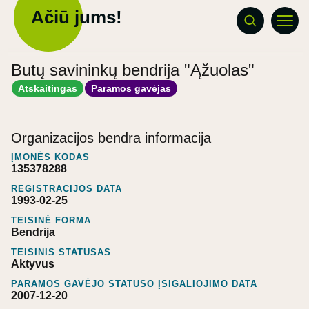
Ačiū jums!
Butų savininkų bendrija "Ąžuolas"
Atskaitingas
Paramos gavėjas
Organizacijos bendra informacija
ĮMONĖS KODAS
135378288
REGISTRACIJOS DATA
1993-02-25
TEISINĖ FORMA
Bendrija
TEISINIS STATUSAS
Aktyvus
PARAMOS GAVĖJO STATUSO ĮSIGALIOJIMO DATA
2007-12-20