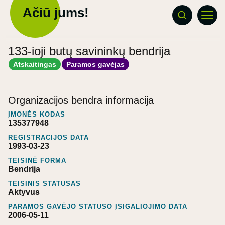
Ačiū jums!
133-ioji butų savininkų bendrija
Atskaitingas
Paramos gavėjas
Organizacijos bendra informacija
ĮMONĖS KODAS
135377948
REGISTRACIJOS DATA
1993-03-23
TEISINĖ FORMA
Bendrija
TEISINIS STATUSAS
Aktyvus
PARAMOS GAVĖJO STATUSO ĮSIGALIOJIMO DATA
2006-05-11