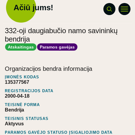
Ačiū jums!
332-oji daugiabučio namo savininkų
bendrija
Atskaitingas
Paramos gavėjas
Organizacijos bendra informacija
ĮMONĖS KODAS
135377567
REGISTRACIJOS DATA
2000-04-18
TEISINĖ FORMA
Bendrija
TEISINIS STATUSAS
Aktyvus
PARAMOS GAVĖJO STATUSO ĮSIGALIOJIMO DATA