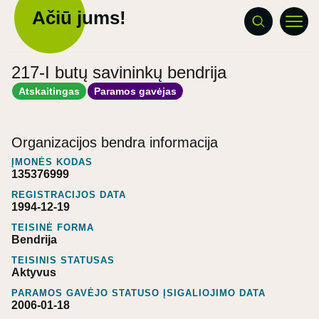
Ačiū jums!
217-I butų savininkų bendrija
Atskaitingas
Paramos gavėjas
Organizacijos bendra informacija
ĮMONĖS KODAS
135376999
REGISTRACIJOS DATA
1994-12-19
TEISINĖ FORMA
Bendrija
TEISINIS STATUSAS
Aktyvus
PARAMOS GAVĖJO STATUSO ĮSIGALIOJIMO DATA
2006-01-18