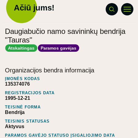
Ačiū jums!
Daugiabučio namo savininkų bendrija
"Tauras"
Atskaitingas
Paramos gavėjas
Organizacijos bendra informacija
ĮMONĖS KODAS
135374076
REGISTRACIJOS DATA
1995-12-21
TEISINĖ FORMA
Bendrija
TEISINIS STATUSAS
Aktyvus
PARAMOS GAVĖJO STATUSO ĮSIGALIOJIMO DATA