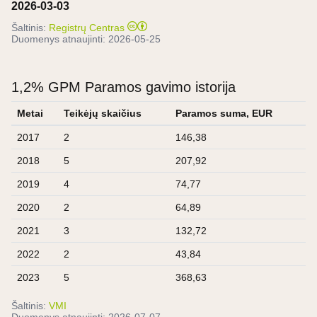
2026-03-03
Šaltinis:
Registrų Centras
Duomenys atnaujinti:
2026-05-25
1,2% GPM Paramos gavimo istorija
Metai
Teikėjų skaičius
Paramos suma, EUR
2017
2
146,38
2018
5
207,92
2019
4
74,77
2020
2
64,89
2021
3
132,72
2022
2
43,84
2023
5
368,63
Šaltinis:
VMI
Duomenys atnaujinti:
2026-07-07