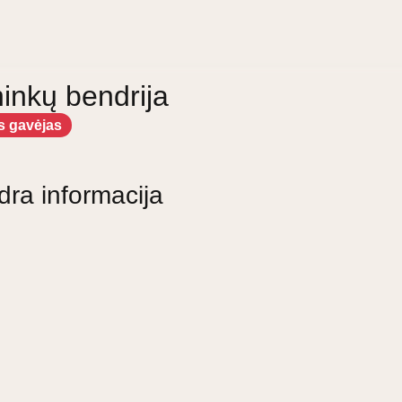
ninkų bendrija
s gavėjas
dra informacija