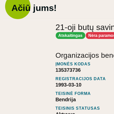
Ačiū jums!
21-oji butų savi
Atskaitingas
Nėra paramo
Organizacijos ben
ĮMONĖS KODAS
135373736
REGISTRACIJOS DATA
1993-03-10
TEISINĖ FORMA
Bendrija
TEISINIS STATUSAS