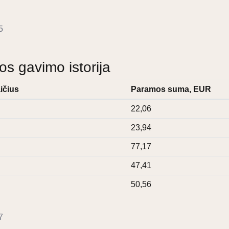
5
 gavimo istorija
ičius
Paramos suma, EUR
22,06
23,94
77,17
47,41
50,56
7