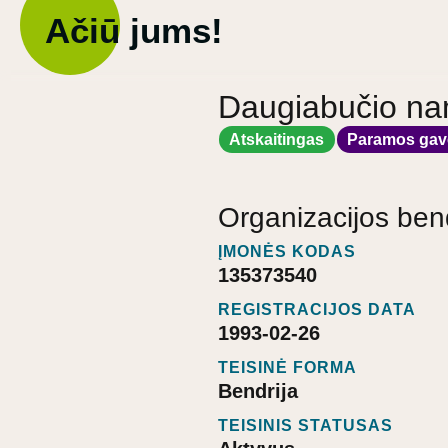
Ačiū jums!
Daugiabučio nam
Atskaitingas
Paramos gav
Organizacijos ben
ĮMONĖS KODAS
135373540
REGISTRACIJOS DATA
1993-02-26
TEISINĖ FORMA
Bendrija
TEISINIS STATUSAS