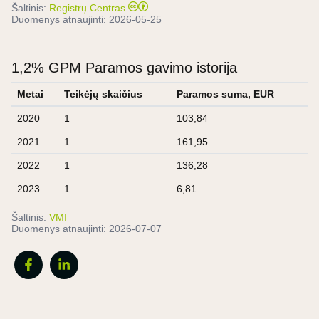
Šaltinis:
Registrų Centras
Duomenys atnaujinti:
2026-05-25
1,2% GPM Paramos gavimo istorija
Metai
Teikėjų skaičius
Paramos suma, EUR
2020
1
103,84
2021
1
161,95
2022
1
136,28
2023
1
6,81
Šaltinis:
VMI
Duomenys atnaujinti:
2026-07-07