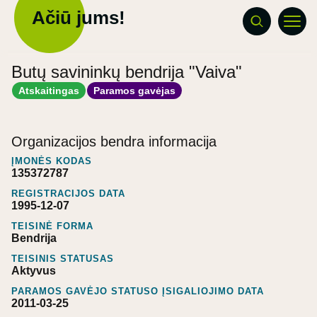
Ačiū jums!
Butų savininkų bendrija "Vaiva"
Atskaitingas
Paramos gavėjas
Organizacijos bendra informacija
ĮMONĖS KODAS
135372787
REGISTRACIJOS DATA
1995-12-07
TEISINĖ FORMA
Bendrija
TEISINIS STATUSAS
Aktyvus
PARAMOS GAVĖJO STATUSO ĮSIGALIOJIMO DATA
2011-03-25