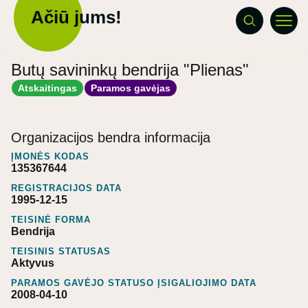
Ačiū jums!
Butų savininkų bendrija "Plienas"
Atskaitingas
Paramos gavėjas
Organizacijos bendra informacija
ĮMONĖS KODAS
135367644
REGISTRACIJOS DATA
1995-12-15
TEISINĖ FORMA
Bendrija
TEISINIS STATUSAS
Aktyvus
PARAMOS GAVĖJO STATUSO ĮSIGALIOJIMO DATA
2008-04-10