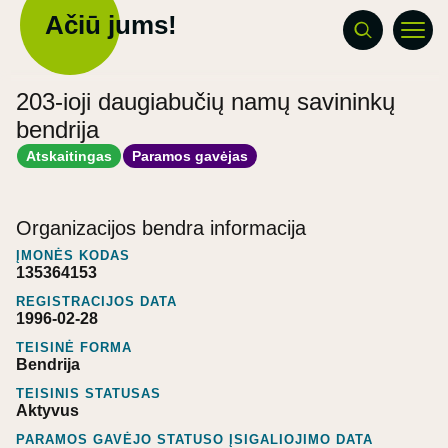
Ačiū jums!
203-ioji daugiabučių namų savininkų
bendrija
Atskaitingas
Paramos gavėjas
Organizacijos bendra informacija
ĮMONĖS KODAS
135364153
REGISTRACIJOS DATA
1996-02-28
TEISINĖ FORMA
Bendrija
TEISINIS STATUSAS
Aktyvus
PARAMOS GAVĖJO STATUSO ĮSIGALIOJIMO DATA