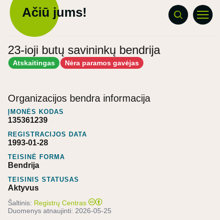
Ačiū jums!
23-ioji butų savininkų bendrija
Atskaitingas
Nėra paramos gavėjas
Organizacijos bendra informacija
ĮMONĖS KODAS
135361239
REGISTRACIJOS DATA
1993-01-28
TEISINĖ FORMA
Bendrija
TEISINIS STATUSAS
Aktyvus
Šaltinis:
Registrų Centras
Duomenys atnaujinti:
2026-05-25