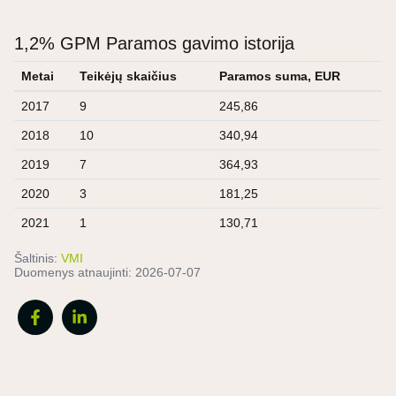
1,2% GPM Paramos gavimo istorija
Metai
Teikėjų skaičius
Paramos suma, EUR
2017
9
245,86
2018
10
340,94
2019
7
364,93
2020
3
181,25
2021
1
130,71
Šaltinis:
VMI
Duomenys atnaujinti:
2026-07-07