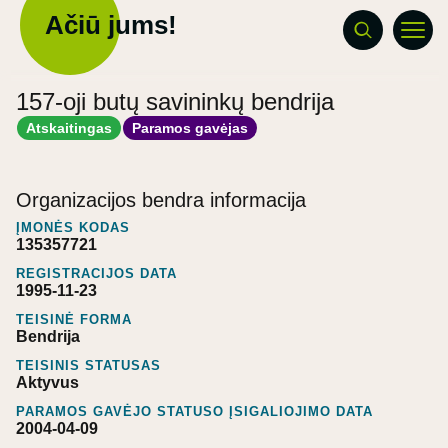
Ačiū jums!
157-oji butų savininkų bendrija
Atskaitingas
Paramos gavėjas
Organizacijos bendra informacija
ĮMONĖS KODAS
135357721
REGISTRACIJOS DATA
1995-11-23
TEISINĖ FORMA
Bendrija
TEISINIS STATUSAS
Aktyvus
PARAMOS GAVĖJO STATUSO ĮSIGALIOJIMO DATA
2004-04-09