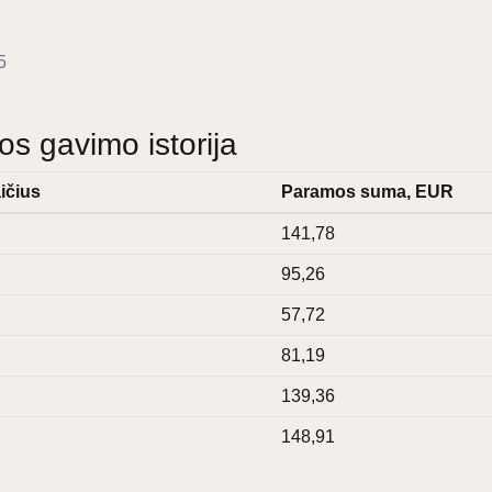
5
 gavimo istorija
ičius
Paramos suma, EUR
141,78
95,26
57,72
81,19
139,36
148,91