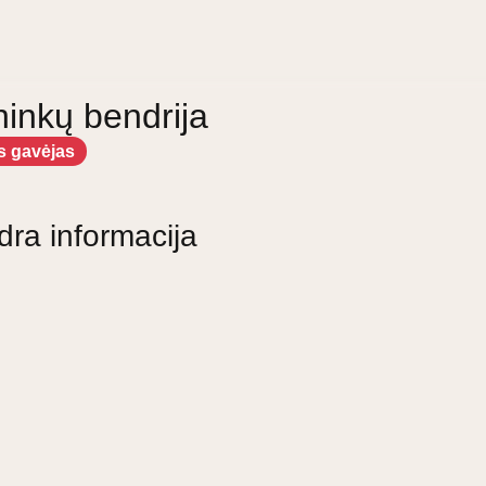
ninkų bendrija
s gavėjas
dra informacija