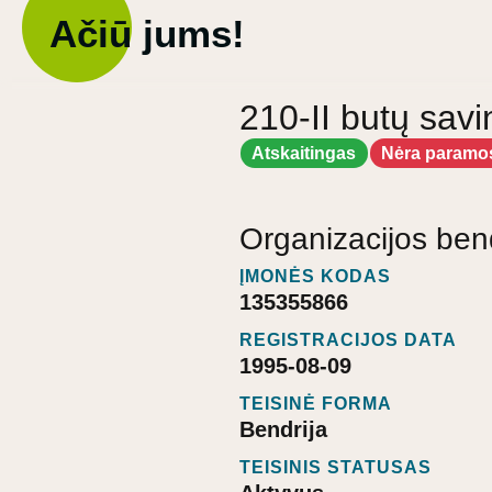
Ačiū jums!
210-II butų savi
Atskaitingas
Nėra paramo
Organizacijos ben
ĮMONĖS KODAS
135355866
REGISTRACIJOS DATA
1995-08-09
TEISINĖ FORMA
Bendrija
TEISINIS STATUSAS