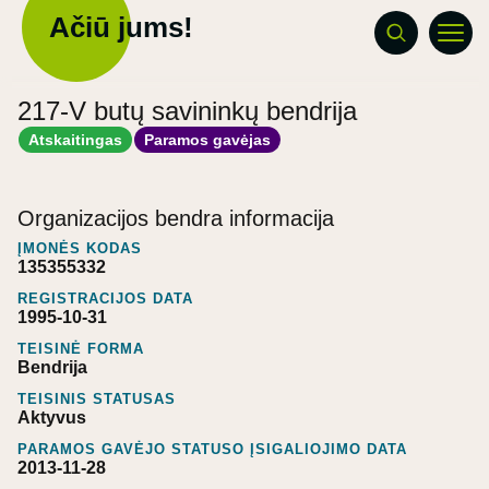
Ačiū jums!
217-V butų savininkų bendrija
Atskaitingas
Paramos gavėjas
Organizacijos bendra informacija
ĮMONĖS KODAS
135355332
REGISTRACIJOS DATA
1995-10-31
TEISINĖ FORMA
Bendrija
TEISINIS STATUSAS
Aktyvus
PARAMOS GAVĖJO STATUSO ĮSIGALIOJIMO DATA
2013-11-28