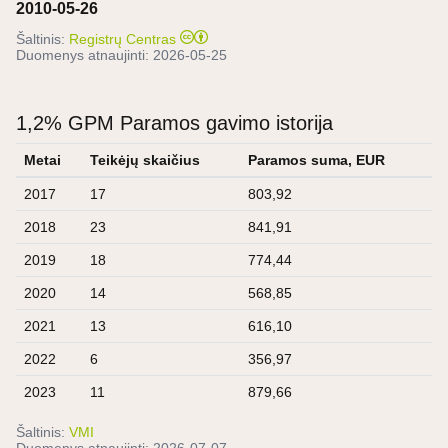
2010-05-26
Šaltinis:
Registrų Centras
Duomenys atnaujinti:
2026-05-25
1,2% GPM Paramos gavimo istorija
Metai
Teikėjų skaičius
Paramos suma, EUR
2017
17
803,92
2018
23
841,91
2019
18
774,44
2020
14
568,85
2021
13
616,10
2022
6
356,97
2023
11
879,66
Šaltinis:
VMI
Duomenys atnaujinti:
2026-07-07