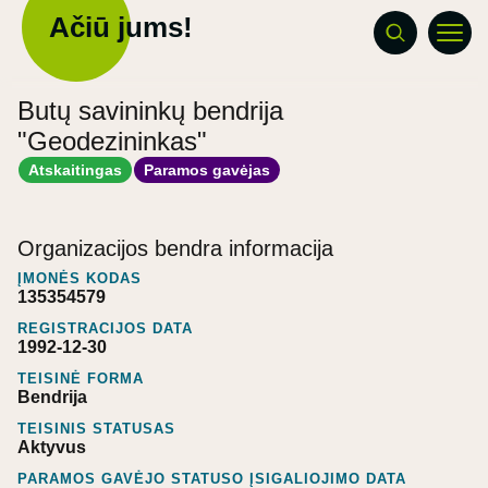
Ačiū jums!
Butų savininkų bendrija
"Geodezininkas"
Atskaitingas
Paramos gavėjas
Organizacijos bendra informacija
ĮMONĖS KODAS
135354579
REGISTRACIJOS DATA
1992-12-30
TEISINĖ FORMA
Bendrija
TEISINIS STATUSAS
Aktyvus
PARAMOS GAVĖJO STATUSO ĮSIGALIOJIMO DATA