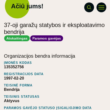
Ačiū jums!
37-oji garažų statybos ir eksploatavimo
bendrija
Atskaitingas
Paramos gavėjas
Organizacijos bendra informacija
ĮMONĖS KODAS
135352756
REGISTRACIJOS DATA
1997-02-20
TEISINĖ FORMA
Bendrija
TEISINIS STATUSAS
Aktyvus
PARAMOS GAVĖJO STATUSO ĮSIGALIOJIMO DATA