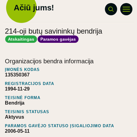
Ačiū jums!
214-oji butų savininkų bendrija
Atskaitingas
Paramos gavėjas
Organizacijos bendra informacija
ĮMONĖS KODAS
135350367
REGISTRACIJOS DATA
1994-11-29
TEISINĖ FORMA
Bendrija
TEISINIS STATUSAS
Aktyvus
PARAMOS GAVĖJO STATUSO ĮSIGALIOJIMO DATA
2006-05-11