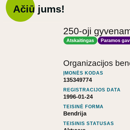
Ačiū jums!
250-oji gyvena
Atskaitingas
Paramos gav
Organizacijos ben
ĮMONĖS KODAS
135349774
REGISTRACIJOS DATA
1996-01-24
TEISINĖ FORMA
Bendrija
TEISINIS STATUSAS