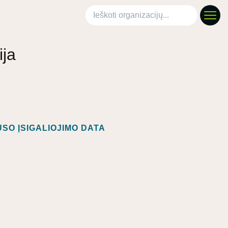
Ieškoti organizacijų
ija
SO ĮSIGALIOJIMO DATA