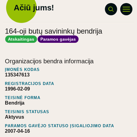
Ačiū jums!
164-oji butų savininkų bendrija
Atskaitingas
Paramos gavėjas
Organizacijos bendra informacija
ĮMONĖS KODAS
135347613
REGISTRACIJOS DATA
1996-02-09
TEISINĖ FORMA
Bendrija
TEISINIS STATUSAS
Aktyvus
PARAMOS GAVĖJO STATUSO ĮSIGALIOJIMO DATA
2007-04-16