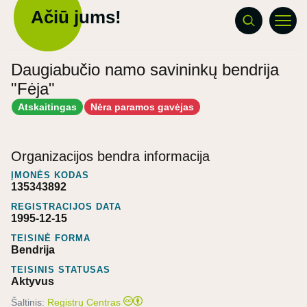
Ačiū jums!
Daugiabučio namo savininkų bendrija
"Fėja"
Atskaitingas
Nėra paramos gavėjas
Organizacijos bendra informacija
ĮMONĖS KODAS
135343892
REGISTRACIJOS DATA
1995-12-15
TEISINĖ FORMA
Bendrija
TEISINIS STATUSAS
Aktyvus
Šaltinis:
Registrų Centras