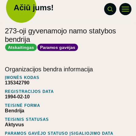
Ačiū jums!
273-oji gyvenamojo namo statybos
bendrija
Atskaitingas
Paramos gavėjas
Organizacijos bendra informacija
ĮMONĖS KODAS
135342790
REGISTRACIJOS DATA
1994-02-10
TEISINĖ FORMA
Bendrija
TEISINIS STATUSAS
Aktyvus
PARAMOS GAVĖJO STATUSO ĮSIGALIOJIMO DATA