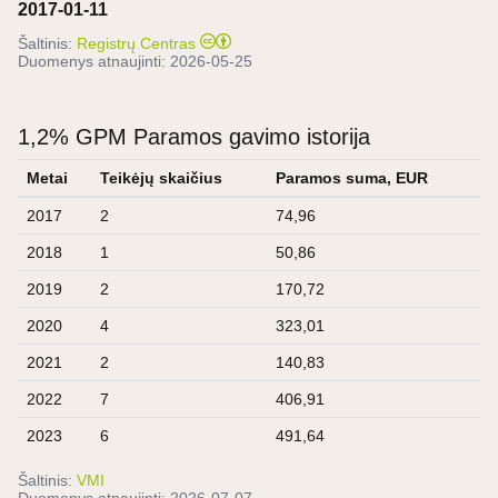
2017-01-11
Šaltinis:
Registrų Centras
Duomenys atnaujinti:
2026-05-25
1,2% GPM Paramos gavimo istorija
Metai
Teikėjų skaičius
Paramos suma, EUR
2017
2
74,96
2018
1
50,86
2019
2
170,72
2020
4
323,01
2021
2
140,83
2022
7
406,91
2023
6
491,64
Šaltinis:
VMI
Duomenys atnaujinti:
2026-07-07