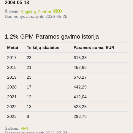
2004-05-13
Šaltinis:
Registrų Centras
Duomenys atnaujinti:
2026-05-25
1,2% GPM Paramos gavimo istorija
Metai
Teikėjų skaičius
Paramos suma, EUR
2017
23
615,33
2018
21
452,68
2019
23
670,27
2020
17
442,29
2021
12
412,04
2022
13
528,25
2023
8
293,78
Šaltinis:
VMI
Duomenys atnaujinti:
2026-07-07