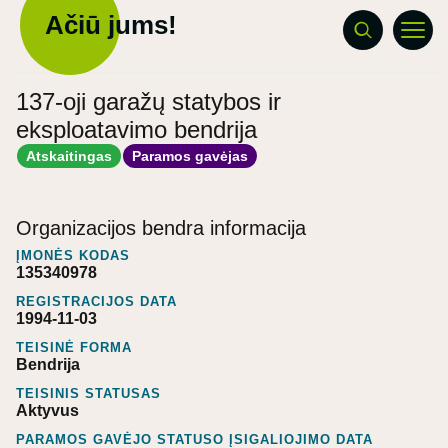
Ačiū jums!
137-oji garažų statybos ir
eksploatavimo bendrija
Atskaitingas
Paramos gavėjas
Organizacijos bendra informacija
ĮMONĖS KODAS
135340978
REGISTRACIJOS DATA
1994-11-03
TEISINĖ FORMA
Bendrija
TEISINIS STATUSAS
Aktyvus
PARAMOS GAVĖJO STATUSO ĮSIGALIOJIMO DATA