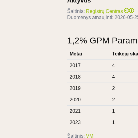
Aktyvus
Šaltinis:
Registrų Centras
Duomenys atnaujinti:
2026-05-2
1,2% GPM Paramos
Metai
Teikėjų ska
2017
4
2018
4
2019
2
2020
2
2021
1
2023
1
Šaltinis:
VMI