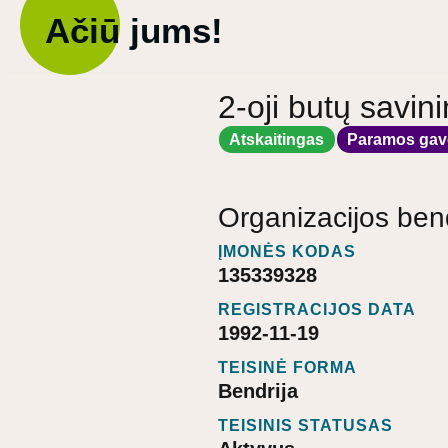
Ačiū jums!
2-oji butų savin
Atskaitingas
Paramos gav
Organizacijos ben
ĮMONĖS KODAS
135339328
REGISTRACIJOS DATA
1992-11-19
TEISINĖ FORMA
Bendrija
TEISINIS STATUSAS