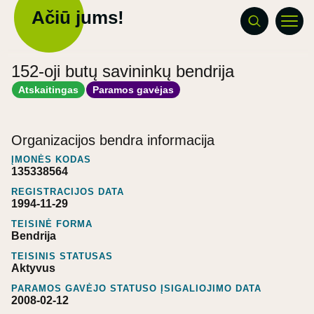
Ačiū jums!
152-oji butų savininkų bendrija
Atskaitingas
Paramos gavėjas
Organizacijos bendra informacija
ĮMONĖS KODAS
135338564
REGISTRACIJOS DATA
1994-11-29
TEISINĖ FORMA
Bendrija
TEISINIS STATUSAS
Aktyvus
PARAMOS GAVĖJO STATUSO ĮSIGALIOJIMO DATA
2008-02-12